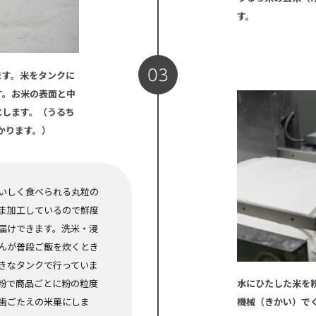
す。
03
ます。米をタンクに
す。お米の表面と中
にします。（うるち
かかります。）
いしく食べられる丸粒の
ま加工しているので鮮度
届けできます。洗米・浸
んが普段ご飯を炊くとき
きなタンクで行っていま
粉で商品ごとに粉の粒度
水にひたした米を
歯ごたえの米菓にしま
機械（きかい）で