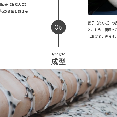
お団子（おだんご）
がらかき回しおせん
団子（だんご）の
06
と、もう一度練っ
しあげていきます
せいけい
成型