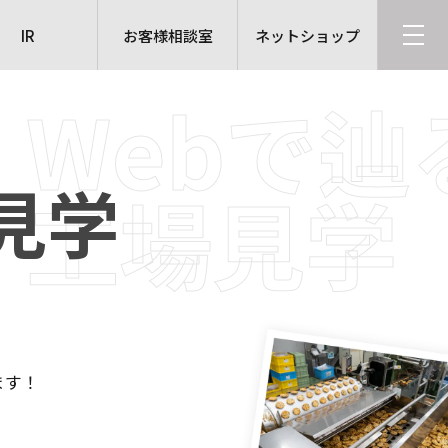
IR
お客様相談室
ネットショップ
Webで辿
見学
工場見学
ます！