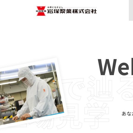
We
Webで辿
工場見学
あな