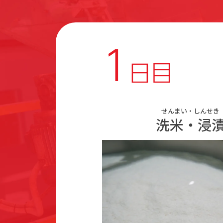
1
日目
せんまい・しんせき
洗米・浸