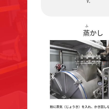
す。
ふ
蒸かし
粉に蒸気（じょうき）を入れ、かき回し