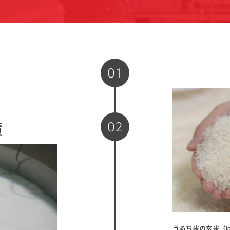
01
02
漬
うるち米の玄米（