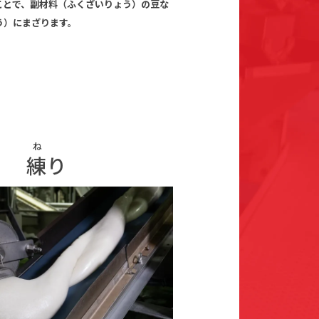
ことで、副材料（ふくざいりょう）の豆な
う）にまざります。
ね
練り