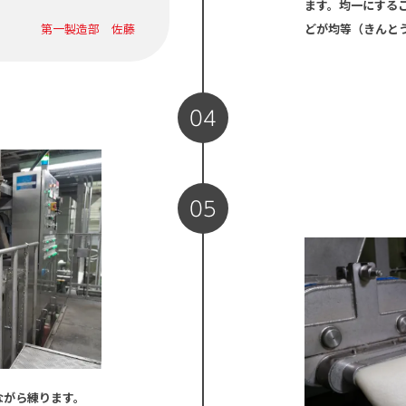
ます。均一にする
第一製造部 佐藤
どが均等（きんと
04
05
ながら練ります。