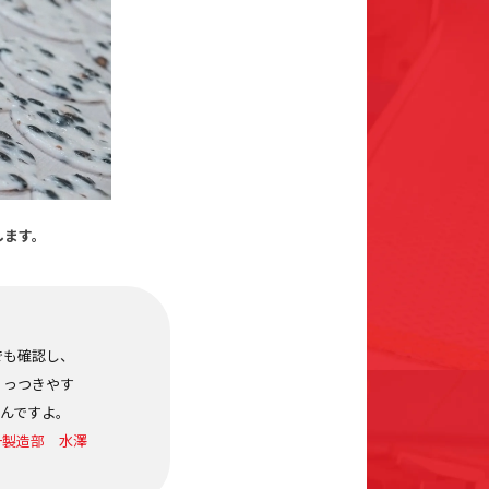
します。
でも確認し、
くっつきやす
んですよ。
一製造部 水澤