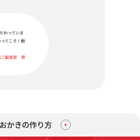
こだわっていま
わってこそ！飽
第二製造部 原
おかきの
作り方