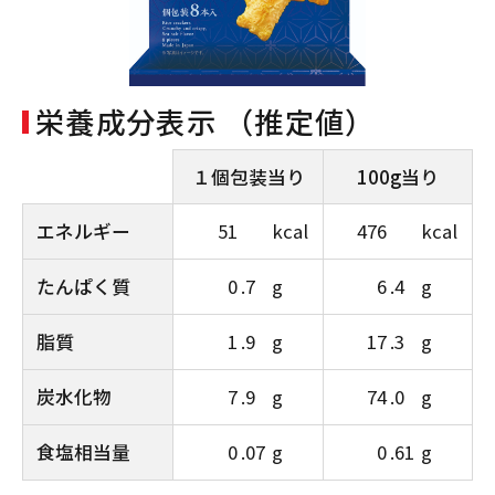
栄養成分表示 （推定値）
１個包装当り
100g当り
エネルギー
51
kcal
476
kcal
たんぱく質
0
.7
g
6
.4
g
脂質
1
.9
g
17
.3
g
炭水化物
7
.9
g
74
.0
g
食塩相当量
0
.07
g
0
.61
g