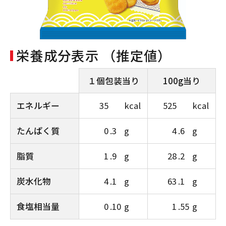
栄養成分表示 （推定値）
１個包装当り
100g当り
エネルギー
35
kcal
525
kcal
たんぱく質
0
.3
g
4
.6
g
脂質
1
.9
g
28
.2
g
炭水化物
4
.1
g
63
.1
g
食塩相当量
0
.10
g
1
.55
g