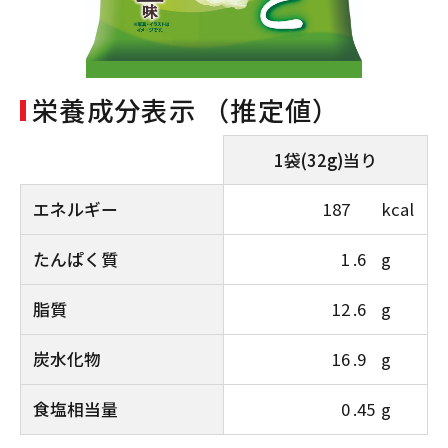
栄養成分表示 （推定値）
1袋(32g)当り
エネルギー
187
kcal
たんぱく質
1
.6
g
脂質
12
.6
g
炭水化物
16
.9
g
食塩相当量
0
.45
g