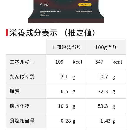
栄養成分表示 （推定値）
１個包装当り
100g当り
エネルギー
109
kcal
547
kcal
たんぱく質
2
.1
g
10
.7
g
脂質
6
.5
g
32
.3
g
炭水化物
10
.6
g
53
.3
g
食塩相当量
0
.28
g
1
.43
g