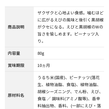
ザクザクと心地よい食感。噛むほど
に広がるえびの風味と後引く黒胡椒
商品説明
がクセになる。えびと黒胡椒のWの
旨さを愉しめます。ピーナッツ入
り。
内容量
80g
賞味期限
10ヵ月
うるち米(国産)、ピーナッツ(落花
生、植物油脂、食塩)、植物油脂、
胡椒シーズニング、でん粉、えび、
原材料名
食塩 ／ 調味料(アミノ酸等)、香辛
料抽出物、香料、(一部にえび・落